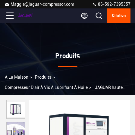
Maggie@jaguar-compressor.com
86-592-7395357
Citation
Produits
À La Maison
>
Produits
>
Compresseur D'air À Vis À Lubrifiant À Huile
>
JAGUAR haute
pression 37kw 50hp 15bar 220V380v Mini-machines électriques
rotatives industrielles Compresseur d'air à vis