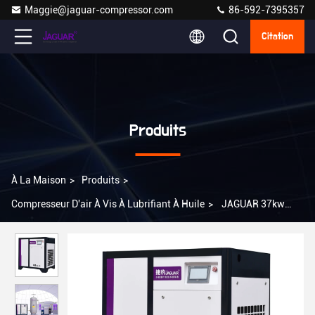
Maggie@jaguar-compressor.com
86-592-7395357
Citation
Produits
À La Maison
>
Produits
>
Compresseur D'air À Vis À Lubrifiant À Huile
>
JAGUAR 37kw
50hp 8bar 220V 380v Atelier silencieux électrique mini-routeur
industriel à vis compresseur d'air