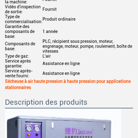
la machine:
Vidéo d'inspection
Fournit
de sortie:
Type de
Produit ordinaire
commercialisation:
Garantie des
composants de
1 année
base:
PLC, récipient sous pression, moteur,
Composants de
engrenage, moteur, pompe, roulement, boîte de
base:
vitesses
Type de gaz:
L'air
Service après
Assistance en ligne
garantie:
Service après-
Assistance en ligne
vente fourni:
Sécheuse à air haute pression à haute pression pour applications
stationnaires
Description des produits