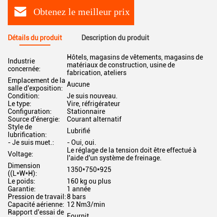
Obtenez le meilleur prix
Détails du produit
Description du produit
Hôtels, magasins de vêtements, magasins de
Industrie
matériaux de construction, usine de
concernée:
fabrication, ateliers
Emplacement de la
Aucune
salle d'exposition:
Condition:
Je suis nouveau.
Le type:
Vire, réfrigérateur
Configuration:
Stationnaire
Source d'énergie:
Courant alternatif
Style de
Lubrifié
lubrification:
- Je suis muet.:
- Oui, oui.
Le réglage de la tension doit être effectué à
Voltage:
l'aide d'un système de freinage.
Dimension
1350*750*925
((L*W*H):
Le poids:
160 kg ou plus
Garantie:
1 année
Pression de travail:
8 bars
Capacité aérienne:
12 Nm3/min
Rapport d'essai de
Fournit