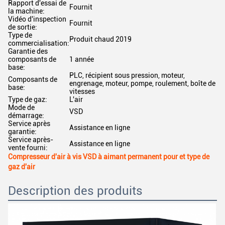
Rapport d'essai de
Fournit
la machine:
Vidéo d'inspection
Fournit
de sortie:
Type de
Produit chaud 2019
commercialisation:
Garantie des
composants de
1 année
base:
PLC, récipient sous pression, moteur,
Composants de
engrenage, moteur, pompe, roulement, boîte de
base:
vitesses
Type de gaz:
L'air
Mode de
VSD
démarrage:
Service après
Assistance en ligne
garantie:
Service après-
Assistance en ligne
vente fourni:
Compresseur d'air à vis VSD à aimant permanent pour et type de
gaz d'air
Description des produits