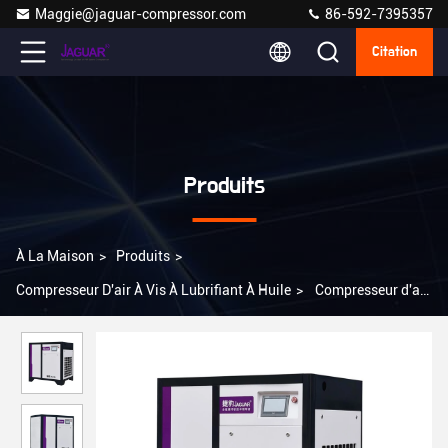
Maggie@jaguar-compressor.com
86-592-7395357
Citation
Produits
À La Maison
>
Produits
>
Compresseur D'air À Vis À Lubrifiant À Huile
>
Compresseur d'air
à vis VSD à aimant permanent pour et type de gaz d'air