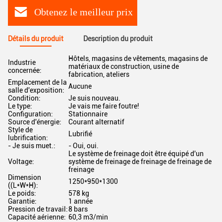
Obtenez le meilleur prix
Détails du produit
Description du produit
Hôtels, magasins de vêtements, magasins de
Industrie
matériaux de construction, usine de
concernée:
fabrication, ateliers
Emplacement de la
Aucune
salle d'exposition:
Condition:
Je suis nouveau.
Le type:
Je vais me faire foutre!
Configuration:
Stationnaire
Source d'énergie:
Courant alternatif
Style de
Lubrifié
lubrification:
- Je suis muet.:
- Oui, oui.
Le système de freinage doit être équipé d'un
Voltage:
système de freinage de freinage de freinage de
freinage
Dimension
1250*950*1300
((L*W*H):
Le poids:
578 kg
Garantie:
1 année
Pression de travail:
8 bars
Capacité aérienne:
60,3 m3/min