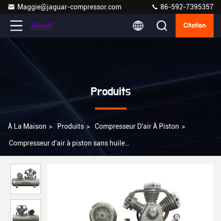
Maggie@jaguar-compressor.com
86-592-7395357
Citation
Produits
À La Maison
>
Produits
>
Compresseur D'air À Piston
>
Compresseur d'air à piston sans huile
415V/380V/220V/60HZ/50HZ