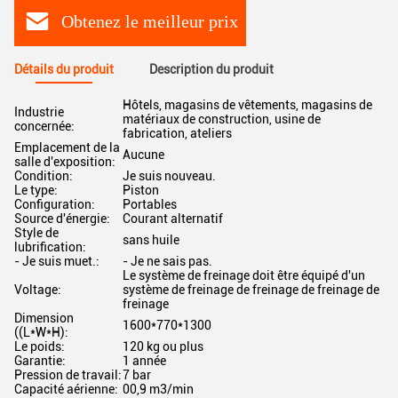
Obtenez le meilleur prix
Détails du produit
Description du produit
Hôtels, magasins de vêtements, magasins de
Industrie
matériaux de construction, usine de
concernée:
fabrication, ateliers
Emplacement de la
Aucune
salle d'exposition:
Condition:
Je suis nouveau.
Le type:
Piston
Configuration:
Portables
Source d'énergie:
Courant alternatif
Style de
sans huile
lubrification:
- Je suis muet.:
- Je ne sais pas.
Le système de freinage doit être équipé d'un
Voltage:
système de freinage de freinage de freinage de
freinage
Dimension
1600*770*1300
((L*W*H):
Le poids:
120 kg ou plus
Garantie:
1 année
Pression de travail:
7 bar
Capacité aérienne:
00,9 m3/min