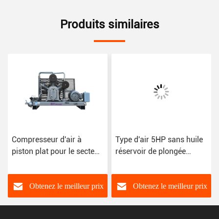
Produits similaires
presseur d'air à
Type d'air 5HP sans huile
Jagua
ton plat pour le secteur
réservoir de plongée
7ba co
ustriel
Airgin fabrication de
piston
peinture compresseur
applic
d'air avec 7 bar
Obtenez le meilleur prix
Obtenez le meilleur prix
O