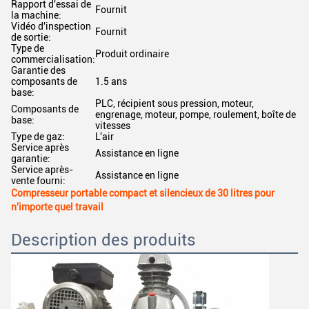
Rapport d'essai de
Fournit
la machine:
Vidéo d'inspection
Fournit
de sortie:
Type de
Produit ordinaire
commercialisation:
Garantie des
composants de
1.5 ans
base:
PLC, récipient sous pression, moteur,
Composants de
engrenage, moteur, pompe, roulement, boîte de
base:
vitesses
Type de gaz:
L'air
Service après
Assistance en ligne
garantie:
Service après-
Assistance en ligne
vente fourni:
Compresseur portable compact et silencieux de 30 litres pour
n'importe quel travail
Description des produits