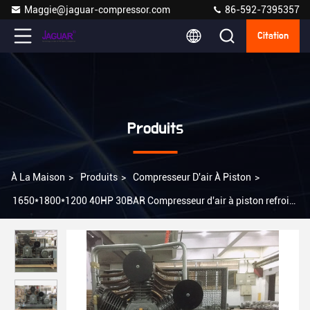
Maggie@jaguar-compressor.com
86-592-7395357
Citation
Produits
À La Maison
>
Produits
>
Compresseur D'air À Piston
>
1650*1800*1200 40HP 30BAR Compresseur d'air à piston refroidi
par air pour la maison