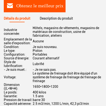
Obtenez le meilleur prix
Détails du produit
Description du produit
Hôtels, magasins de vêtements, magasins de
Industrie
matériaux de construction, usine de
concernée:
fabrication, ateliers
Emplacement de la
Aucune
salle d'exposition:
Condition:
Je suis nouveau.
Le type:
Piston
Configuration:
Portables
Source d'énergie:
Courant alternatif
Style de
Lubrifié
lubrification:
- Je suis muet.:
- Je ne sais pas.
Le système de freinage doit être équipé d'un
Voltage:
système de freinage de freinage de freinage de
freinage
Dimension
1650*1800*1200
((L*W*H):
Le poids:
400 kilos
Garantie:
1.5 ans
Pression de travail:
barre 30
Capacité aérienne:
2.5 m3/min, 1200 L/min, 42,3 pi3/min