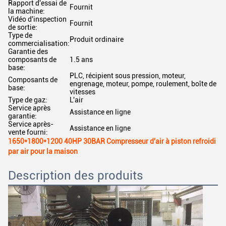
Rapport d'essai de
Fournit
la machine:
Vidéo d'inspection
Fournit
de sortie:
Type de
Produit ordinaire
commercialisation:
Garantie des
composants de
1.5 ans
base:
PLC, récipient sous pression, moteur,
Composants de
engrenage, moteur, pompe, roulement, boîte de
base:
vitesses
Type de gaz:
L'air
Service après
Assistance en ligne
garantie:
Service après-
Assistance en ligne
vente fourni:
1650*1800*1200 40HP 30BAR Compresseur d'air à piston refroidi
par air pour la maison
Description des produits