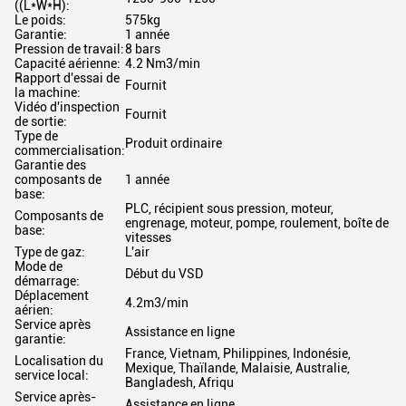
((L*W*H):
Le poids:
575kg
Garantie:
1 année
Pression de travail:
8 bars
Capacité aérienne:
4.2 Nm3/min
Rapport d'essai de
Fournit
la machine:
Vidéo d'inspection
Fournit
de sortie:
Type de
Produit ordinaire
commercialisation:
Garantie des
composants de
1 année
base:
PLC, récipient sous pression, moteur,
Composants de
engrenage, moteur, pompe, roulement, boîte de
base:
vitesses
Type de gaz:
L'air
Mode de
Début du VSD
démarrage:
Déplacement
4.2m3/min
aérien:
Service après
Assistance en ligne
garantie:
France, Vietnam, Philippines, Indonésie,
Localisation du
Mexique, Thaïlande, Malaisie, Australie,
service local:
Bangladesh, Afriqu
Service après-
Assistance en ligne