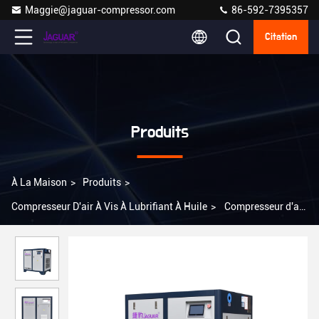
Maggie@jaguar-compressor.com
86-592-7395357
Citation
Produits
À La Maison
>
Produits
>
Compresseur D'air À Vis À Lubrifiant À Huile
>
Compresseur d'air
à vis industriel lubrifié avec puissance de 30 ch et échappement à
haute fréquence