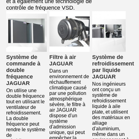
et a également une technologie de
contrôle de fréquence VSD.
Système de 
Filtre à air 
Système de 
commande à 
JAGUAR
refroidissement 
double 
par liquide 
Dans un 
fréquence 
JAGUAR
environnement de 
réchauffement 
JAGUAR
Nos ingénieurs 
climatique causé 
ont conçu un 
On utilise une 
par une pollution 
système de 
double fréquence 
atmosphérique 
refroidissement 
tout en utilisant le 
sévère, le filtre à 
liquide à aile 
ventilateur de 
air JAGUAR 
plate, et utilisent 
refroidissement.
dispose d'un 
des matériaux en 
La double 
système 
alliage 
fréquence peut 
d'admission 
d'aluminium, 
rendre le système 
unique, qui peut 
même dans un 
de 
empêcher la 