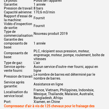
Le poids:
Poids de l'appareil
Garantie:
1 année
Pression de travail:
8 bars
Capacité aérienne:
170,6 m3/min
Rapport d'essai de
Fournit
la machine:
Vidéo d'inspection
Fournit
de sortie:
Type de
Nouveau produit 2019
commercialisation:
Garantie des
composants de
1 année
base:
PLC, récipient sous pression, moteur,
Composants de
engrenage, moteur, pompe, roulement, boîte de
base:
vitesses
Type de gaz:
L'air
Service après-
Aucun service d'outre-mer fourni, appui en
vente fourni:
ligne
Le nombre de barres est déterminé par le
Pression de travail:
nombre de barres.
Service après
Assistance en ligne
garantie:
France, Vietnam, Philippines, Indonésie,
Localisation du
Mexique, Thaïlande, Malaisie, Australie,
service local:
Bangladesh, Afriqu
Port:
Xiamen, en Chine
Compresseur d'air à vis de 125 chevaux pour le fraisage des