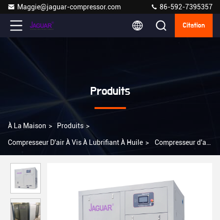
Maggie@jaguar-compressor.com
86-592-7395357
Citation
Produits
À La Maison
>
Produits
>
Compresseur D'air À Vis À Lubrifiant À Huile
>
Compresseur d'air
à vis de 125 chevaux pour le fraisage des métaux au tour CNC à
3000*2000*2050