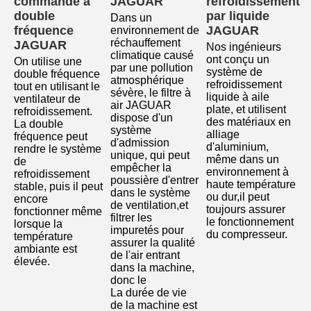
commande à 
JAGUAR
refroidissement 
double 
par liquide 
Dans un 
fréquence 
JAGUAR
environnement de 
réchauffement 
JAGUAR
Nos ingénieurs 
climatique causé 
ont conçu un 
On utilise une 
par une pollution 
système de 
double fréquence 
atmosphérique 
refroidissement 
tout en utilisant le 
sévère, le filtre à 
liquide à aile 
ventilateur de 
air JAGUAR 
plate, et utilisent 
refroidissement.
dispose d'un 
des matériaux en 
La double 
système 
alliage 
fréquence peut 
d'admission 
d'aluminium, 
rendre le système 
unique, qui peut 
même dans un 
de 
empêcher la 
environnement à 
refroidissement 
poussière d'entrer 
haute température 
stable, puis il peut 
dans le système 
ou dur,il peut 
encore 
de ventilation,et 
toujours assurer 
fonctionner même 
filtrer les 
le fonctionnement 
lorsque la 
impuretés pour 
du compresseur.
température 
assurer la qualité 
ambiante est 
de l'air entrant 
élevée
.
dans la machine, 
donc le
La durée de vie 
de la machine est 