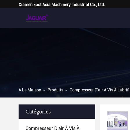
Xiamen East Asia Machinery Industrial Co., Ltd.
À La Maison
>
Produits
>
Compresseur D'air À Vis À Lubrifi
Catégories
Compresseur D'air À Vis À