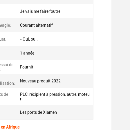
Je vais me faire foutre!
ergie:
Courant alternatif
uet.:
- Oui, oui.
1 année
essai de
Fournit
:
Nouveau produit 2022
isation:
s de
PLC, récipient à pression, autre, moteu
r
Les ports de Xiamen
 en Afrique