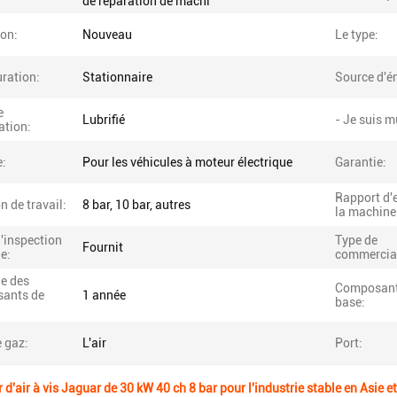
de réparation de machi
ion:
Nouveau
Le type:
ration:
Stationnaire
Source d'én
e
Lubrifié
- Je suis m
cation:
e:
Pour les véhicules à moteur électrique
Garantie:
Rapport d'
n de travail:
8 bar, 10 bar, autres
la machine
'inspection
Type de
Fournit
ie:
commercial
ie des
Composant
ants de
1 année
base:
 gaz:
L'air
Port:
'air à vis Jaguar de 30 kW 40 ch 8 bar pour l'industrie stable en Asie et