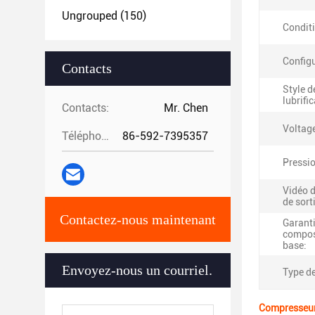
Ungrouped
(150)
Condit
Configu
Contacts
Style d
lubrifi
Contacts:
Mr. Chen
Voltag
Téléphone:
86-592-7395357
Pressio
Vidéo d
de sort
Contactez-nous maintenant
Garant
compos
base:
Envoyez-nous un courriel.
Type de
Compresseur d