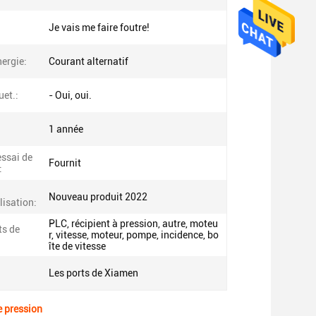
Je vais me faire foutre!
ergie:
Courant alternatif
uet.:
- Oui, oui.
1 année
essai de
Fournit
:
Nouveau produit 2022
isation:
PLC, récipient à pression, autre, moteu
s de
r, vitesse, moteur, pompe, incidence, bo
îte de vitesse
Les ports de Xiamen
e pression