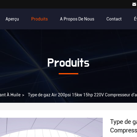
Aperçu
Produits
A Propos De Nous
Contact
É
Produits
ant À Huile
>
Type de gaz Air 200psi 15kw 15hp 220V Compresseur d'air
Type de g
Compresseu