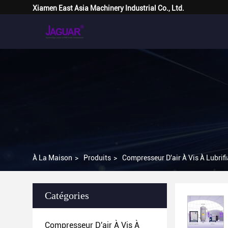
Xiamen East Asia Machinery Industrial Co., Ltd.
À La Maison
>
Produits
>
Compresseur D'air À Vis À Lubrifi
Catégories
Compresseur D'air À Vis À