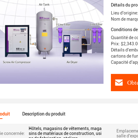
pression
Détails du pro
Lieu d'origine
Nom de marq
Conditions de
Quantité de c
Prix: $2,343.
Détails d'emba
cartons de fu
Capacité d'ap
Obte
roduit
Description du produit
Hôtels, magasins de vêtements, maga
Emplacemen
ie concernée:
sins de matériaux de construction, usi
salle d'exp