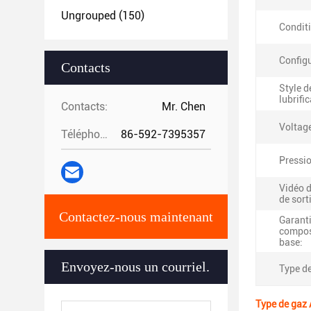
Ungrouped
(150)
Condit
Configu
Contacts
Style d
lubrifi
Contacts:
Mr. Chen
Voltag
Téléphone:
86-592-7395357
Pressio
Vidéo d
de sort
Contactez-nous maintenant
Garant
compos
base:
Envoyez-nous un courriel.
Type de
Type de gaz 