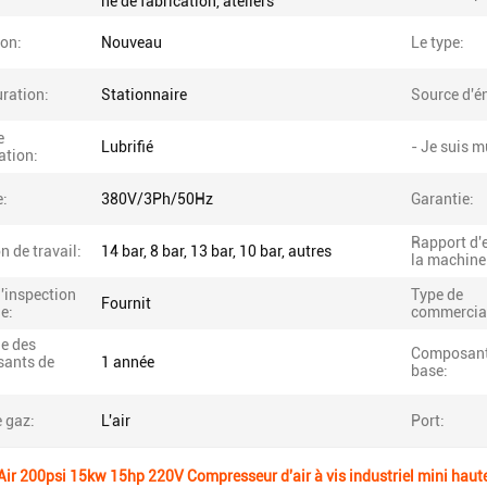
ne de fabrication, ateliers
ion:
Nouveau
Le type:
ration:
Stationnaire
Source d'én
e
Lubrifié
- Je suis m
cation:
e:
380V/3Ph/50Hz
Garantie:
Rapport d'
n de travail:
14 bar, 8 bar, 13 bar, 10 bar, autres
la machine
'inspection
Type de
Fournit
ie:
commercial
ie des
Composant
ants de
1 année
base:
 gaz:
L'air
Port:
Air 200psi 15kw 15hp 220V Compresseur d'air à vis industriel mini haut