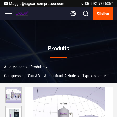
Maggie@jaguar-compressor.com
86-592-7395357
Citation
Produits
À La Maison
>
Produits
>
Compresseur D'air À Vis À Lubrifiant À Huile
>
Type vis haute
pression JAGUAR Mini machines compresseur d'air 55kw 75hp
10bar 220V/380V