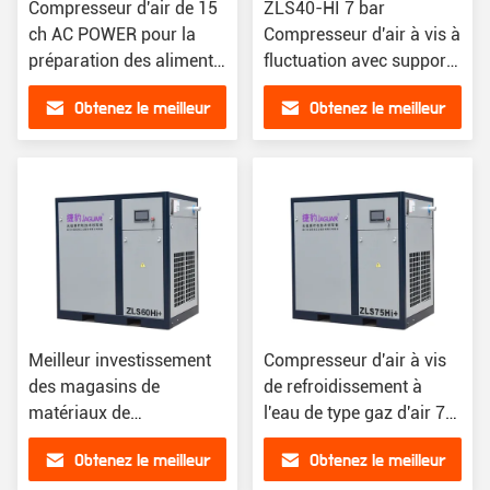
Compresseur d'air de 15
ZLS40-HI 7 bar
ch AC POWER pour la
Compresseur d'air à vis à
préparation des aliments
fluctuation avec support
dans les petits et moyens
en ligne après service
Obtenez le meilleur
Obtenez le meilleur
restaurants
prix
prix
Meilleur investissement
Compresseur d'air à vis
des magasins de
de refroidissement à
matériaux de
l'eau de type gaz d'air 75
construction 60HP Air
HP à pression de 7 bar
Obtenez le meilleur
Obtenez le meilleur
Booster Peinture vis