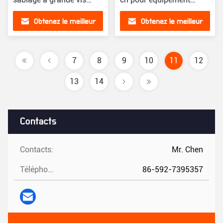
compresseur d'air
industriel
Obtenez le meilleur
Obtenez le meilleur
prix
prix
7
8
9
10
11
12
13
14
Contacts
Contacts:
Mr. Chen
Téléphone:
86-592-7395357