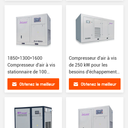
compresseur d'air
prix
prix
1850*1300*1600
Compresseur d'air à vis
Compresseur d'air à vis
de 250 kW pour les
stationnaire de 100
besoins d'échappement
chevaux avec une
lourds
Obtenez le meilleur
Obtenez le meilleur
excellente performance
prix
prix