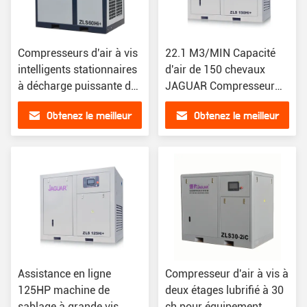
Compresseurs d'air à vis
22.1 M3/MIN Capacité
intelligents stationnaires
d'air de 150 chevaux
à décharge puissante de
JAGUAR Compresseur
60 ch pour la
d'air à vis d'échappement
Obtenez le meilleur
Obtenez le meilleur
configuration
énergétique Puissant
prix
prix
Assistance en ligne
Compresseur d'air à vis à
125HP machine de
deux étages lubrifié à 30
sablage à grande vis
ch pour équipement