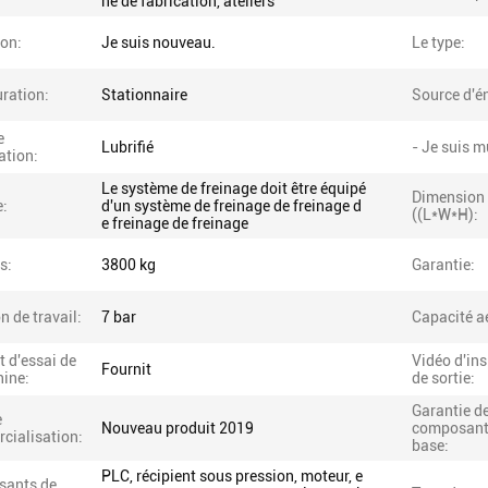
ne de fabrication, ateliers
ion:
Je suis nouveau.
Le type:
ration:
Stationnaire
Source d'én
e
Lubrifié
- Je suis m
cation:
Le système de freinage doit être équipé
Dimension
e:
d'un système de freinage de freinage d
((L*W*H):
e freinage de freinage
s:
3800 kg
Garantie:
n de travail:
7 bar
Capacité a
 d'essai de
Vidéo d'in
Fournit
hine:
de sortie:
Garantie d
e
Nouveau produit 2019
composant
cialisation:
base:
PLC, récipient sous pression, moteur, e
ants de