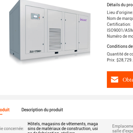
minière d'
Détails du pro
Lieu d'origine
Nom de marq
Certification:
ISO9001/ASM
Numéro de mo
Conditions de
Quantité de c
Prix: $28,729
Obte
roduit
Description du produit
Hôtels, magasins de vêtements, maga
Emplacemen
ie concernée:
sins de matériaux de construction, usi
salle d'exp