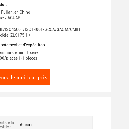
énergie
duit
: Fujian, en Chine
ue: JAGUAR
E/ISO45001/ISO14001/GCCA/SAQM/CMIIT
dèle: ZLS175HI+
 paiement et d'expédition
ommande min: 1 série
.00/pieces 1-1 pieces
nez le meilleur prix
t de la
Aucune
osition: