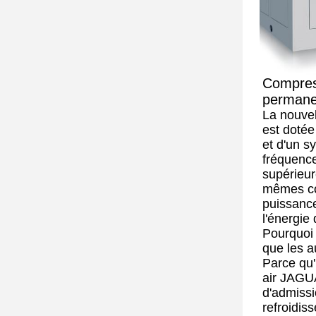
Compres
permanen
La nouve
est dotée
et d'un s
fréquenc
supérieur
mêmes c
puissanc
l'énergie
Pourquoi 
que les a
Parce qu'i
air JAGU
d'admiss
refroidis