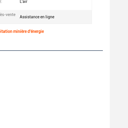
z:
L'air
rès-vente
Assistance en ligne
itation minière d'énergie