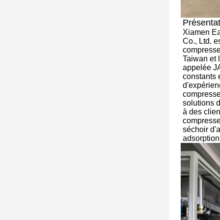
Présentat
Xiamen Eas
Co., Ltd. e
compresseu
Taiwan et 
appelée J
constants 
d'expérien
compresseur
solutions 
à des clie
compresse
séchoir d'a
adsorption,