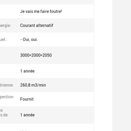
Je vais me faire foutre!
ergie:
Courant alternatif
uet.:
- Oui, oui.
3000*2000*2050
1 année
érienne:
260,8 m3/min
spection
Fournit
es
s de
1 année