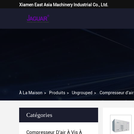
Xiamen East Asia Machinery Industrial Co., Ltd.
À La Maison
>
Produits
>
Ungrouped
>
Compresseur d'air 
Catégories
Compresseur D'air À Vis À