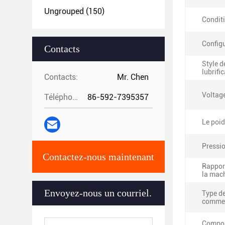
Ungrouped
(150)
Condit
Configu
Contacts
Style d
lubrifi
Contacts:
Mr. Chen
Voltag
Téléphone:
86-592-7395357
Le poid
Pressio
Contactez-nous maintenant
Rapport
la mac
Envoyez-nous un courriel.
Type d
commer
Compos