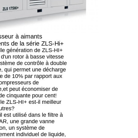
seur à aimants
ts de la série ZLS-Hi+
lle génération de ZLS-HI+
 d'un rotor à basse vitesse
ystème de contrôle à double
e, qui permet une décharge
e de 10% par rapport aux
ompresseurs de
e,et peut économiser de
 de cinquante pour cent!
le ZLS-HI+ est-il meilleur
utres?
l est utilisé dans le filtre à
AR, une grande vanne
ion, un système de
sement individuel de liquide,