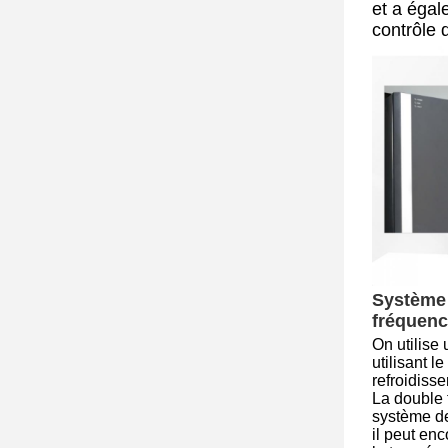
et a égal
contrôle
Système
fréquen
On utilise
utilisant le
refroidiss
La double 
système de
il peut en