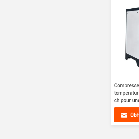
Compresseu
température
ch pour une
m3/min
Obt