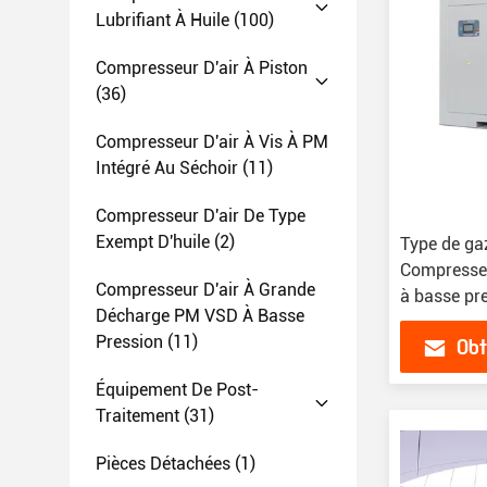
Lubrifiant À Huile
(100)
Compresseur D'air À Piston
(36)
Compresseur D'air À Vis À PM
Intégré Au Séchoir
(11)
Compresseur D'air De Type
Exempt D'huile
(2)
Type de ga
Compresseur
Compresseur D'air À Grande
à basse pre
Décharge PM VSD À Basse
silencieux
Pression
(11)
Obt
Équipement De Post-
Traitement
(31)
Pièces Détachées
(1)