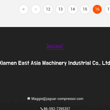
12
13
14
15
16
1
Xiamen East Asia Machinery Industrial Co., Ltd
Maggie@jaguar-compressor.com
86-592-7395357