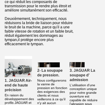
ce qui réduit les composants de
transmission pour le rendre plus étroit et
améliore simultanément son efficacité.
Deuxièmement, techniquement, nous
réduisons la bride de liaison pour réduire
le bruit de la machine, parce qu'il a une
faible vitesse de rotation et un faible bruit,
réduit également les dommages au
tympan,il protège encore plus
efficacement le tympan.
2- La soupape 
3. JAGUAR La 
de pression.
soupape d' 
admission
Nous configurerons 
1. JAGUAR Air-
la vanne de 
L'utilisation d'une 
end de haute 
pression en fonction 
conception unique 
précision
des exigences des 
pour notre grande 
En raison du 
clients et nous 
ouverture est 
développement des 
veillerons à ce qu'il 
capable de réduire 
profils JAGUAR et 
n'y ait aucun 
l'abrasion sous 