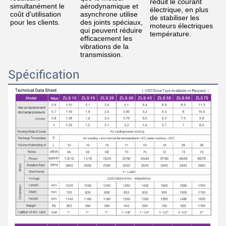
réduit le courant 
Laisser un message
simultanément le 
aérodynamique et 
électrique, en plus 
coût d'utilisation 
asynchrone utilise 
de stabiliser les 
Nous vous rappellerons bientôt!
pour les clients.
des joints spéciaux, 
moteurs électriques
qui peuvent réduire 
température.
efficacement les 
vibrations de la 
transmission.
Spécification
SOUMETTRE