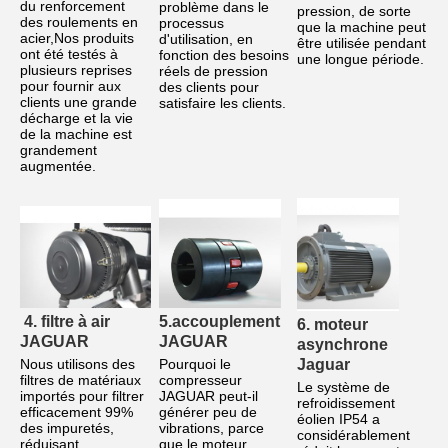
du renforcement 
problème dans le 
pression, de sorte 
des roulements en 
processus 
que la machine peut 
acier,Nos produits 
d'utilisation, en 
être utilisée pendant 
ont été testés à 
fonction des besoins 
une longue période.
plusieurs reprises 
réels de pression 
pour fournir aux 
des clients pour 
clients une grande 
satisfaire les clients.
décharge et la vie 
de la machine est 
grandement 
augmentée.
4. filtre à air 
5.accouplement 
6. moteur 
JAGUAR
JAGUAR
asynchrone 
Jaguar
Nous utilisons des 
Pourquoi le 
filtres de matériaux 
compresseur 
Le système de 
importés pour filtrer 
JAGUAR peut-il 
refroidissement 
efficacement 99% 
générer peu de 
éolien IP54 a 
des impuretés, 
vibrations, parce 
considérablement 
réduisant 
que le moteur 