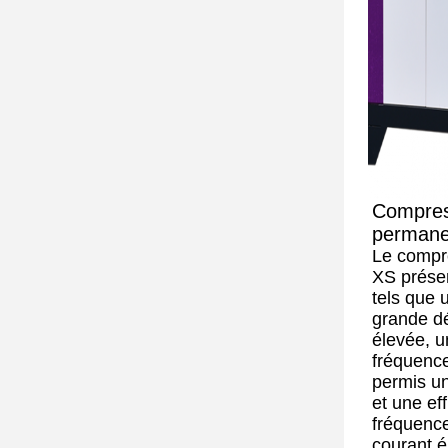
Compres
permanen
Le compr
XS prése
tels que 
grande dé
élevée, u
fréquence
permis un
et une eff
fréquence
courant é