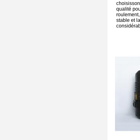
choisisson
qualité po
roulement,
stable et 
considéra