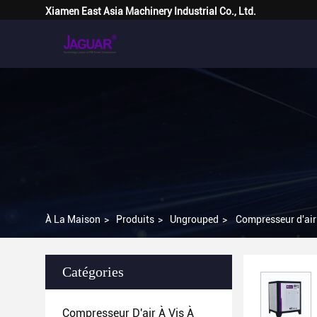
Xiamen East Asia Machinery Industrial Co., Ltd.
À La Maison
>
Produits
>
Ungrouped
>
Compresseur d'air
Catégories
Compresseur D'air À Vis À