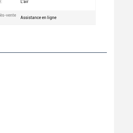
z:
L'air
rès-vente
Assistance en ligne