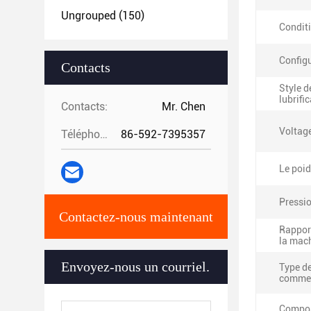
Ungrouped
(150)
Condit
Configu
Contacts
Style d
lubrifi
Contacts:
Mr. Chen
Voltag
Téléphone:
86-592-7395357
Le poid
Pressio
Contactez-nous maintenant
Rapport
la mac
Envoyez-nous un courriel.
Type d
commer
Compos