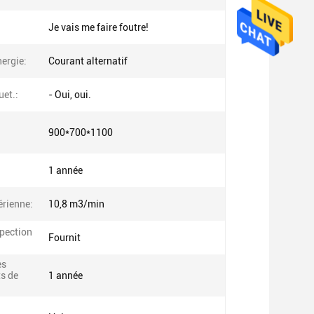
Je vais me faire foutre!
ergie:
Courant alternatif
uet.:
- Oui, oui.
900*700*1100
1 année
érienne:
10,8 m3/min
spection
Fournit
es
s de
1 année