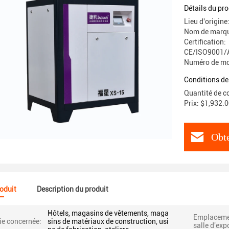
Détails du pro
Lieu d'origine
Nom de marq
Certification:
CE/ISO9001/
Numéro de mo
Conditions de
Quantité de c
Prix: $1,932.
Obte
roduit
Description du produit
Hôtels, magasins de vêtements, maga
Emplacemen
ie concernée:
sins de matériaux de construction, usi
salle d'exp