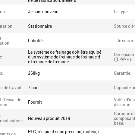
ne de fabrication, ateliers
ion:
Je suis nouveau.
Le type:
ration:
Stationnaire
Source d'én
e
Lubrifié
- Je suis m
cation:
Le système de freinage doit être équipé
Dimension
e:
d'un système de freinage de freinage d
((L*W*H):
e freinage de freinage
s:
268kg
Garantie:
n de travail:
7 bar
Capacité a
 d'essai de
Vidéo d'in
Fournit
hine:
de sortie:
Garantie d
e
Nouveau produit 2019
composant
cialisation:
base:
PLC, récipient sous pression, moteur, e
ants de