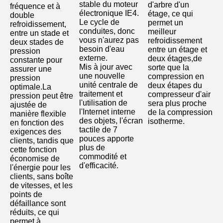
stable du moteur 
d'arbre d'un 
fréquence et à 
électronique IE4.
étage, ce qui 
double 
Le cycle de 
permet un 
refroidissement, 
conduites, donc 
meilleur 
entre un stade et 
vous n'aurez pas 
refroidissement 
deux stades de 
besoin d'eau 
entre un étage et 
pression 
externe.
deux étages,de 
constante pour 
Mis à jour avec 
sorte que la 
assurer une 
une nouvelle 
compression en 
pression 
unité centrale de 
deux étapes du 
optimale.La 
traitement et 
compresseur d'air 
pression peut être 
l'utilisation de 
sera plus proche 
ajustée de 
l'Internet interne 
de la compression 
manière flexible 
des objets, l'écran 
isotherme.
en fonction des 
tactile de 7 
exigences des 
pouces apporte 
clients, tandis que 
plus de 
cette fonction 
commodité et 
économise de 
d'efficacité.
l'énergie pour les 
clients, sans boîte 
de vitesses, et les 
points de 
défaillance sont 
réduits, ce qui 
permet à 