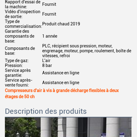
Rapport d'essai de
Fournit
la machine:
Vidéo d'inspection
Fournit
de sortie:
Type de
Produit chaud 2019
commercialisation:
Garantie des
composants de
1 année
base:
PLC, récipient sous pression, moteur,
Composants de
engrenage, moteur, pompe, roulement, boîte de
base:
vitesses, refroi
Type de gaz:
L'air
Pression:
8 bar
Service après
Assistance en ligne
garantie:
Service après-
Assistance en ligne
vente fourni:
Compresseurs d'air à vis à grande décharge flexibles à deux
étages de 50 ch
Description des produits