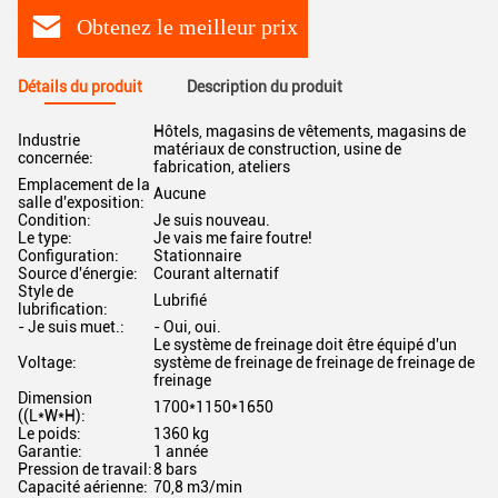
Obtenez le meilleur prix
Détails du produit
Description du produit
Hôtels, magasins de vêtements, magasins de
Industrie
matériaux de construction, usine de
concernée:
fabrication, ateliers
Emplacement de la
Aucune
salle d'exposition:
Condition:
Je suis nouveau.
Le type:
Je vais me faire foutre!
Configuration:
Stationnaire
Source d'énergie:
Courant alternatif
Style de
Lubrifié
lubrification:
- Je suis muet.:
- Oui, oui.
Le système de freinage doit être équipé d'un
Voltage:
système de freinage de freinage de freinage de
freinage
Dimension
1700*1150*1650
((L*W*H):
Le poids:
1360 kg
Garantie:
1 année
Pression de travail:
8 bars
Capacité aérienne:
70,8 m3/min