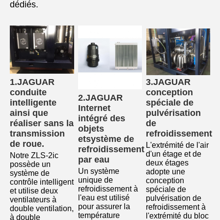
dédiés.
1.JAGUAR 
3.JAGUAR 
conduite 
conception 
2.JAGUAR 
intelligente 
spéciale de 
Internet 
ainsi que 
pulvérisation 
intégré des 
réaliser sans la 
de 
objets 
transmission 
refroidissement
et
système de 
de roue.
L'extrémité de l'air 
refroidissement 
d'un étage et de 
Notre ZLS-2ic 
par eau
deux étages 
possède un 
Un système 
adopte une 
système de 
unique de 
conception 
contrôle intelligent 
refroidissement à 
spéciale de 
et utilise deux 
l'eau est utilisé 
pulvérisation de 
ventilateurs à 
pour assurer la 
refroidissement à 
double ventilation, 
température 
l'extrémité du bloc 
à double 