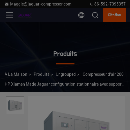
Maggie@jaguar-compressor.com
86-592-7395357
Citation
Produits
À La Maison
>
Produits
>
Ungrouped
>
Compresseur d'air 200
HP Xiamen Made Jaguar configuration stationnaire avec support
en ligne