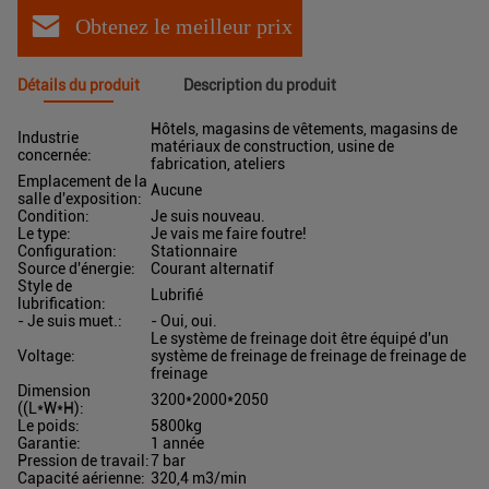
Obtenez le meilleur prix
Détails du produit
Description du produit
Hôtels, magasins de vêtements, magasins de
Industrie
matériaux de construction, usine de
concernée:
fabrication, ateliers
Emplacement de la
Aucune
salle d'exposition:
Condition:
Je suis nouveau.
Le type:
Je vais me faire foutre!
Configuration:
Stationnaire
Source d'énergie:
Courant alternatif
Style de
Lubrifié
lubrification:
- Je suis muet.:
- Oui, oui.
Le système de freinage doit être équipé d'un
Voltage:
système de freinage de freinage de freinage de
freinage
Dimension
3200*2000*2050
((L*W*H):
Le poids:
5800kg
Garantie:
1 année
Pression de travail:
7 bar
Capacité aérienne:
320,4 m3/min