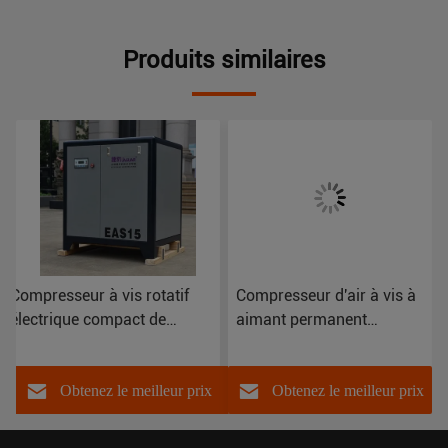
Produits similaires
Compresseur à vis rotatif
Compresseur d'air à vis à
électrique compact de
aimant permanent
440V/380V/220V/60HZ/50HZ
portable et capacité d'air
avec lubrification
de 1,1 m3/min
Obtenez le meilleur prix
Obtenez le meilleur prix