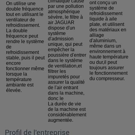
climatique causé 
ont conçu un 
On utilise une 
par une pollution 
système de 
double fréquence 
atmosphérique 
refroidissement 
tout en utilisant le 
sévère, le filtre à 
liquide à aile 
ventilateur de 
air JAGUAR 
plate, et utilisent 
refroidissement.
dispose d'un 
des matériaux en 
La double 
système 
alliage 
fréquence peut 
d'admission 
d'aluminium, 
rendre le système 
unique, qui peut 
même dans un 
de 
empêcher la 
environnement à 
refroidissement 
poussière d'entrer 
haute température 
stable, puis il peut 
dans le système 
ou dur,il peut 
encore 
de ventilation,et 
toujours assurer 
fonctionner même 
filtrer les 
le fonctionnement 
lorsque la 
impuretés pour 
du compresseur.
température 
assurer la qualité 
ambiante est 
de l'air entrant 
élevée
.
dans la machine, 
donc le
La durée de vie 
de la machine est 
considérablement 
augmentée.
Profil de l'entreprise