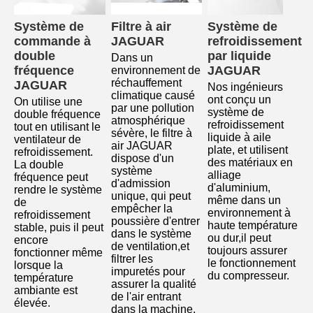
Système de 
Filtre à air 
Système de 
commande à 
JAGUAR
refroidissement 
double 
par liquide 
Dans un 
fréquence 
JAGUAR
environnement de 
réchauffement 
JAGUAR
Nos ingénieurs 
climatique causé 
ont conçu un 
On utilise une 
par une pollution 
système de 
double fréquence 
atmosphérique 
refroidissement 
tout en utilisant le 
sévère, le filtre à 
liquide à aile 
ventilateur de 
air JAGUAR 
plate, et utilisent 
refroidissement.
dispose d'un 
des matériaux en 
La double 
système 
alliage 
fréquence peut 
d'admission 
d'aluminium, 
rendre le système 
unique, qui peut 
même dans un 
de 
empêcher la 
environnement à 
refroidissement 
poussière d'entrer 
haute température 
stable, puis il peut 
dans le système 
ou dur,il peut 
encore 
de ventilation,et 
toujours assurer 
fonctionner même 
filtrer les 
le fonctionnement 
lorsque la 
impuretés pour 
du compresseur.
température 
assurer la qualité 
ambiante est 
de l'air entrant 
élevée
.
dans la machine, 