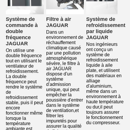
Système de 
Filtre à air 
Système de 
commande à 
JAGUAR
refroidissement 
double 
par liquide 
Dans un 
fréquence 
JAGUAR
environnement de 
réchauffement 
JAGUAR
Nos ingénieurs 
climatique causé 
ont conçu un 
On utilise une 
par une pollution 
système de 
double fréquence 
atmosphérique 
refroidissement 
tout en utilisant le 
sévère, le filtre à 
liquide à aile 
ventilateur de 
air JAGUAR 
plate, et utilisent 
refroidissement.
dispose d'un 
des matériaux en 
La double 
système 
alliage 
fréquence peut 
d'admission 
d'aluminium, 
rendre le système 
unique, qui peut 
même dans un 
de 
empêcher la 
environnement à 
refroidissement 
poussière d'entrer 
haute température 
stable, puis il peut 
dans le système 
ou dur,il peut 
encore 
de ventilation,et 
toujours assurer 
fonctionner même 
filtrer les 
le fonctionnement 
lorsque la 
impuretés pour 
du compresseur.
température 
assurer la qualité 
ambiante est 