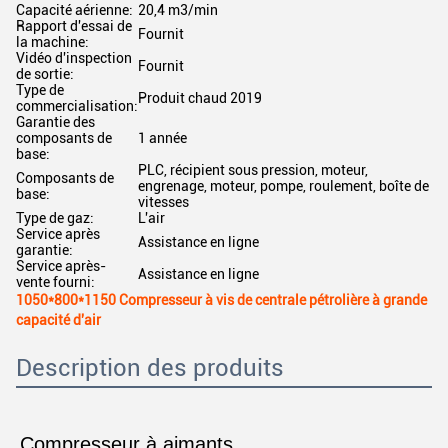
Capacité aérienne:
20,4 m3/min
Rapport d'essai de
Fournit
la machine:
Vidéo d'inspection
Fournit
de sortie:
Type de
Produit chaud 2019
commercialisation:
Garantie des
composants de
1 année
base:
PLC, récipient sous pression, moteur,
Composants de
engrenage, moteur, pompe, roulement, boîte de
base:
vitesses
Type de gaz:
L'air
Service après
Assistance en ligne
garantie:
Service après-
Assistance en ligne
vente fourni:
1050*800*1150 Compresseur à vis de centrale pétrolière à grande
capacité d'air
Description des produits
Compresseur à aimants