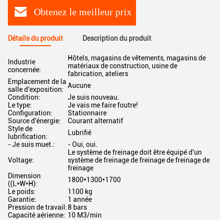
Obtenez le meilleur prix
Détails du produit
Description du produit
Hôtels, magasins de vêtements, magasins de
Industrie
matériaux de construction, usine de
concernée:
fabrication, ateliers
Emplacement de la
Aucune
salle d'exposition:
Condition:
Je suis nouveau.
Le type:
Je vais me faire foutre!
Configuration:
Stationnaire
Source d'énergie:
Courant alternatif
Style de
Lubrifié
lubrification:
- Je suis muet.:
- Oui, oui.
Le système de freinage doit être équipé d'un
Voltage:
système de freinage de freinage de freinage de
freinage
Dimension
1800*1300*1700
((L*W*H):
Le poids:
1100 kg
Garantie:
1 année
Pression de travail:
8 bars
Capacité aérienne:
10 M3/min