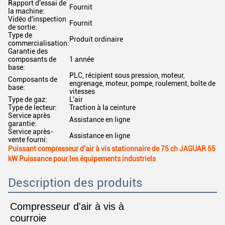
Rapport d'essai de
Fournit
la machine:
Vidéo d'inspection
Fournit
de sortie:
Type de
Produit ordinaire
commercialisation:
Garantie des
composants de
1 année
base:
PLC, récipient sous pression, moteur,
Composants de
engrenage, moteur, pompe, roulement, boîte de
base:
vitesses
Type de gaz:
L'air
Type de lecteur:
Traction à la ceinture
Service après
Assistance en ligne
garantie:
Service après-
Assistance en ligne
vente fourni:
Puissant compresseur d'air à vis stationnaire de 75 ch JAGUAR 55
kW Puissance pour les équipements industriels
Description des produits
Compresseur d'air à vis à
courroie