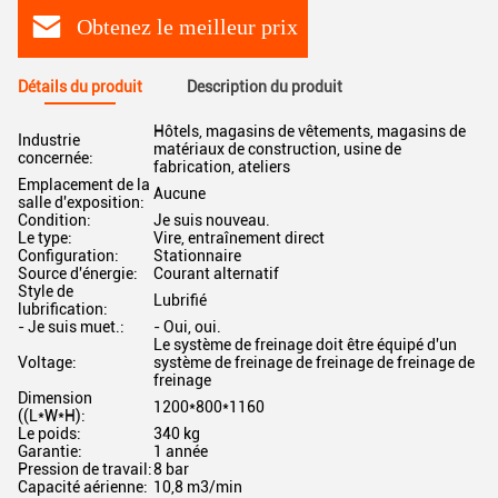
Obtenez le meilleur prix
Détails du produit
Description du produit
Hôtels, magasins de vêtements, magasins de
Industrie
matériaux de construction, usine de
concernée:
fabrication, ateliers
Emplacement de la
Aucune
salle d'exposition:
Condition:
Je suis nouveau.
Le type:
Vire, entraînement direct
Configuration:
Stationnaire
Source d'énergie:
Courant alternatif
Style de
Lubrifié
lubrification:
- Je suis muet.:
- Oui, oui.
Le système de freinage doit être équipé d'un
Voltage:
système de freinage de freinage de freinage de
freinage
Dimension
1200*800*1160
((L*W*H):
Le poids:
340 kg
Garantie:
1 année
Pression de travail:
8 bar
Capacité aérienne:
10,8 m3/min