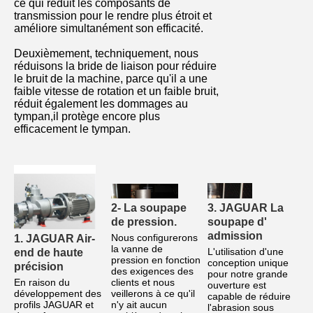
ce qui réduit les composants de
transmission pour le rendre plus étroit et
améliore simultanément son efficacité.
Deuxièmement, techniquement, nous
réduisons la bride de liaison pour réduire
le bruit de la machine, parce qu'il a une
faible vitesse de rotation et un faible bruit,
réduit également les dommages au
tympan,il protège encore plus
efficacement le tympan.
2- La soupape 
3. JAGUAR La 
de pression.
soupape d' 
admission
Nous configurerons 
1. JAGUAR Air-
la vanne de 
L'utilisation d'une 
end de haute 
pression en fonction 
conception unique 
précision
des exigences des 
pour notre grande 
En raison du 
clients et nous 
ouverture est 
développement des 
veillerons à ce qu'il 
capable de réduire 
profils JAGUAR et 
n'y ait aucun 
l'abrasion sous 