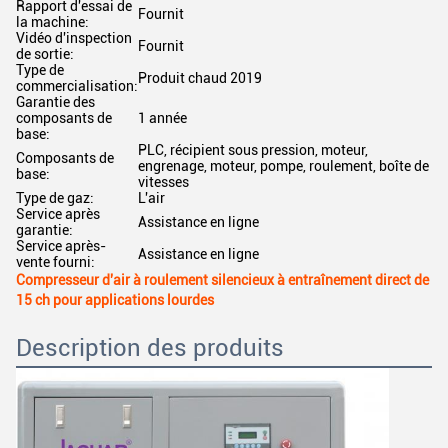
Rapport d'essai de
Fournit
la machine:
Vidéo d'inspection
Fournit
de sortie:
Type de
Produit chaud 2019
commercialisation:
Garantie des
composants de
1 année
base:
PLC, récipient sous pression, moteur,
Composants de
engrenage, moteur, pompe, roulement, boîte de
base:
vitesses
Type de gaz:
L'air
Service après
Assistance en ligne
garantie:
Service après-
Assistance en ligne
vente fourni:
Compresseur d'air à roulement silencieux à entraînement direct de
15 ch pour applications lourdes
Description des produits