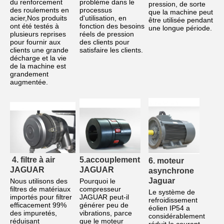
du renforcement 
problème dans le 
pression, de sorte 
des roulements en 
processus 
que la machine peut 
acier,Nos produits 
d'utilisation, en 
être utilisée pendant 
ont été testés à 
fonction des besoins 
une longue période.
plusieurs reprises 
réels de pression 
pour fournir aux 
des clients pour 
clients une grande 
satisfaire les clients.
décharge et la vie 
de la machine est 
grandement 
augmentée.
4. filtre à air 
5.accouplement 
6. moteur 
JAGUAR
JAGUAR
asynchrone 
Jaguar
Nous utilisons des 
Pourquoi le 
filtres de matériaux 
compresseur 
Le système de 
importés pour filtrer 
JAGUAR peut-il 
refroidissement 
efficacement 99% 
générer peu de 
éolien IP54 a 
des impuretés, 
vibrations, parce 
considérablement 
réduisant 
que le moteur 